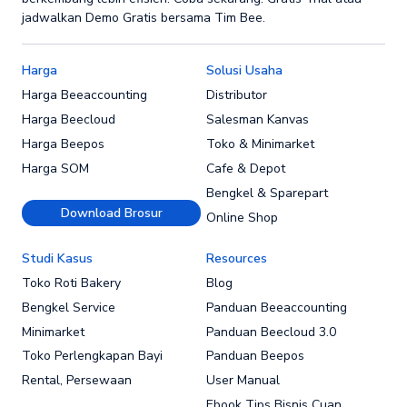
jadwalkan Demo Gratis bersama Tim Bee.
Harga
Solusi Usaha
Harga Beeaccounting
Distributor
Harga Beecloud
Salesman Kanvas
Harga Beepos
Toko & Minimarket
Harga SOM
Cafe & Depot
Bengkel & Sparepart
Download Brosur
Online Shop
Studi Kasus
Resources
Toko Roti Bakery
Blog
Bengkel Service
Panduan Beeaccounting
Minimarket
Panduan Beecloud 3.0
Toko Perlengkapan Bayi
Panduan Beepos
Rental, Persewaan
User Manual
Ebook Tips Bisnis Cuan