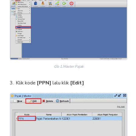
Gb 1.Master Pajak
Klik kode
[PPN]
lalu klik
[Edit]