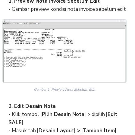
1. Preview Nota Invoice Sebelum Edit
-
Gambar preview kondisi nota invoice sebelum edit
Gambar 1. Preview Nota Sebelum Edit
2. Edit Desain Nota
-
Klik tombol
|Pilih Desain Nota| >
dipilih
|Edit
SALE|
-
Masuk tab
|Desain Layout| >
|Tambah Item|