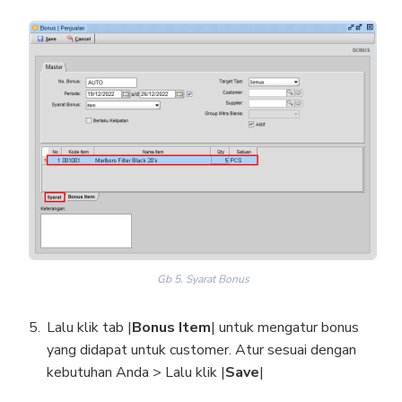
Gb 5. Syarat Bonus
Lalu klik tab |
Bonus Item
| untuk mengatur bonus
yang didapat untuk customer. Atur sesuai dengan
kebutuhan Anda > Lalu klik |
Save
|