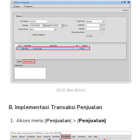
Gb 6. Item Bonus
B. Implementasi Transaksi Penjualan
Akses menu |
Penjualan
| > |
Penjualan|