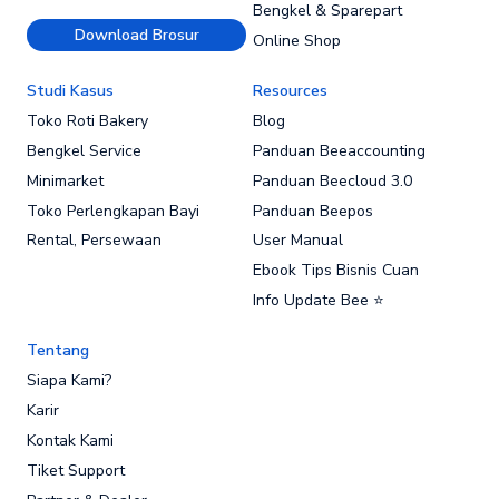
Bengkel & Sparepart
Download Brosur
Online Shop
Studi Kasus
Resources
Toko Roti Bakery
Blog
Bengkel Service
Panduan Beeaccounting
Minimarket
Panduan Beecloud 3.0
Toko Perlengkapan Bayi
Panduan Beepos
Rental, Persewaan
User Manual
Ebook Tips Bisnis Cuan
Info Update Bee ⭐
Tentang
Siapa Kami?
Karir
Kontak Kami
Tiket Support