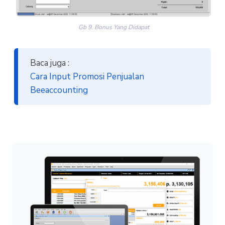
Gb 9. Bonus Yang Didapat
Baca juga :
Cara Input Promosi Penjualan
Beeaccounting