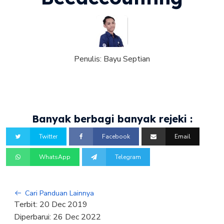
Penulis:
Bayu Septian
Banyak berbagi banyak rejeki :
Twitter
Facebook
Email
WhatsApp
Telegram
Cari Panduan Lainnya
Terbit:
20 Dec 2019
Diperbarui:
26 Dec 2022