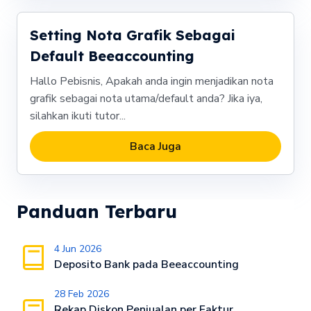
Setting Nota Grafik Sebagai
Default Beeaccounting
Hallo Pebisnis, Apakah anda ingin menjadikan nota
grafik sebagai nota utama/default anda? Jika iya,
silahkan ikuti tutor...
Baca Juga
Panduan Terbaru
4 Jun 2026
Deposito Bank pada Beeaccounting
28 Feb 2026
Rekap Diskon Penjualan per Faktur