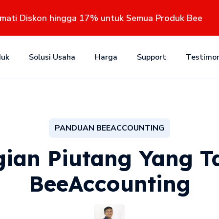
kmati Diskon hingga 17% untuk Semua Produk Bee
duk
Solusi Usaha
Harga
Support
Testimon
PANDUAN BEEACCOUNTING
ian Piutang Yang Ta
BeeAccounting