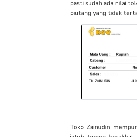
pasti sudah ada nilai to
piutang yang tidak ter
Toko Zainudin mempuny
jatuh tempo berakhir,