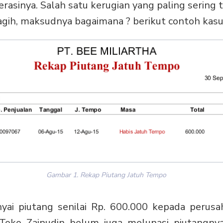
lerasinya. Salah satu kerugian yang paling sering 
tagih, maksudnya bagaimana ? berikut contoh kasu
Gambar 1. Rekap Piutang Jatuh Tempo
ai piutang senilai Rp. 600.000 kepada perusa
 Toko Zainudin belum juga melunasi piutangnya