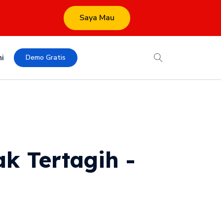
Saya Mau
i
Demo Gratis
k Tertagih -