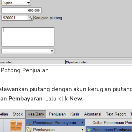
 Potong Penjualan
elawankan piutang dengan akun kerugian piutan
aan Pembayaran
. Lalu klik
New
.