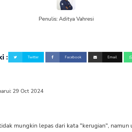
Penulis:
Aditya Vahresi
i :
Twitter
Facebook
Email
barui:
29 Oct 2024
tidak mungkin lepas dari kata "kerugian", namun u