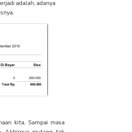
terjadi adalah, adanya
snya.
haan kita. Sampai masa
. Akhirnya piutang tak