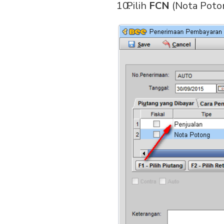
Pilih
FCN
(Nota Poton