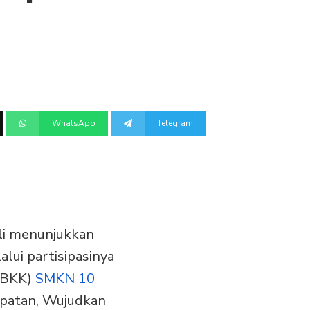
WhatsApp
Telegram
ali menunjukkan
i partisipasinya
 (BKK)
SMKN 10
patan, Wujudkan