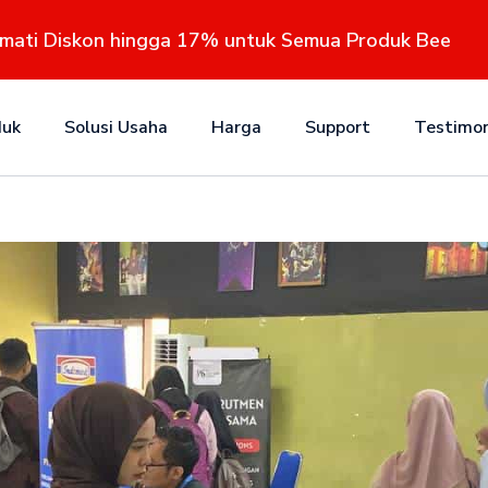
kmati Diskon hingga 17% untuk Semua Produk Bee
duk
Solusi Usaha
Harga
Support
Testimon