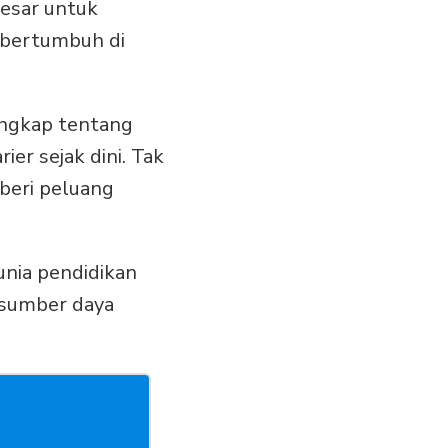
besar untuk
 bertumbuh di
engkap tentang
ier sejak dini. Tak
beri peluang
unia pendidikan
s sumber daya