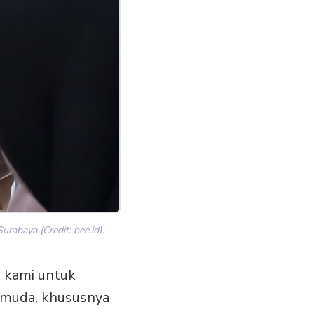
rabaya (Credit: bee.id)
si kami untuk
 muda, khususnya