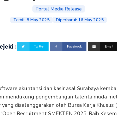
Portal Media Release
Terbit:
8 May 2025
Diperbarui:
16 May 2025
jeki :
Twitter
Facebook
Email
a
oftware akuntansi dan kasir asal Surabaya kemb
m mendukung pengembangan talenta muda melalu
ir yang diselenggarakan oleh Bursa Kerja Khusus
 “Open Recruitment SMEKTEN 2025: Raih Kesem