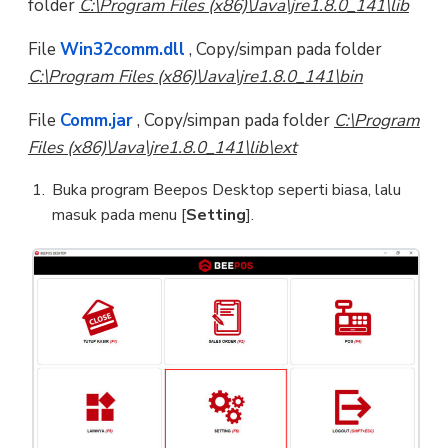
folder
C:\Program Files (x86)\Java\jre1.8.0_141\lib
File
Win32comm.dll
, Copy/simpan pada folder
C:\Program Files (x86)\Java\jre1.8.0_141\bin
File
Comm.jar
, Copy/simpan pada folder
C:\Program
Files (x86)\Java\jre1.8.0_141\lib\ext
Buka program Beepos Desktop seperti biasa, lalu
masuk pada menu [
Setting
].