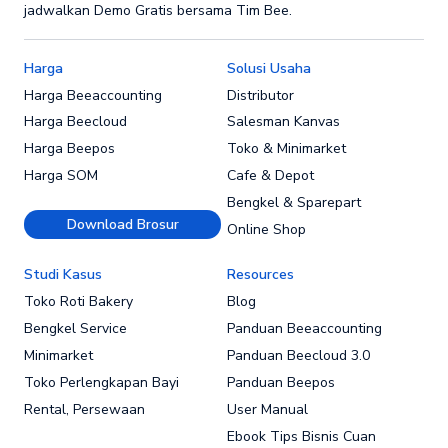
jadwalkan Demo Gratis bersama Tim Bee.
Harga
Solusi Usaha
Harga Beeaccounting
Distributor
Harga Beecloud
Salesman Kanvas
Harga Beepos
Toko & Minimarket
Harga SOM
Cafe & Depot
Bengkel & Sparepart
Download Brosur
Online Shop
Studi Kasus
Resources
Toko Roti Bakery
Blog
Bengkel Service
Panduan Beeaccounting
Minimarket
Panduan Beecloud 3.0
Toko Perlengkapan Bayi
Panduan Beepos
Rental, Persewaan
User Manual
Ebook Tips Bisnis Cuan