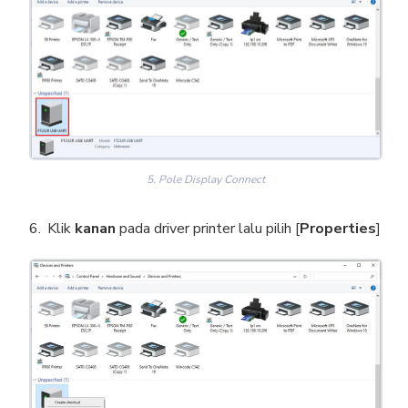
5. Pole Display Connect
Klik
kanan
pada driver printer lalu pilih [
Properties
]