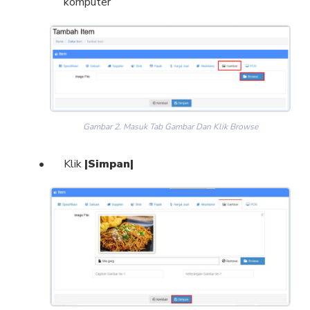
komputer
Gambar 2. Masuk Tab Gambar Dan Klik Browse
Klik
|Simpan|