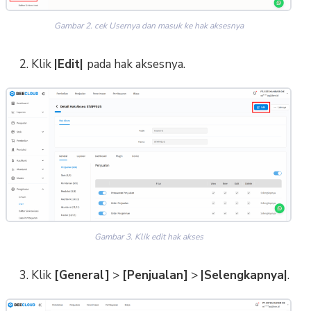
Gambar 2. cek Usernya dan masuk ke hak aksesnya
2. Klik
|Edit|
pada hak aksesnya.
Gambar 3. Klik edit hak akses
3. Klik
[General]
>
[Penjualan]
>
|Selengkapnya|
.