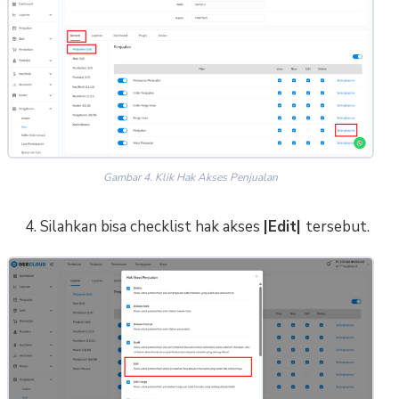
Gambar 4. Klik Hak Akses Penjualan
4. Silahkan bisa checklist hak akses
|Edit|
tersebut.