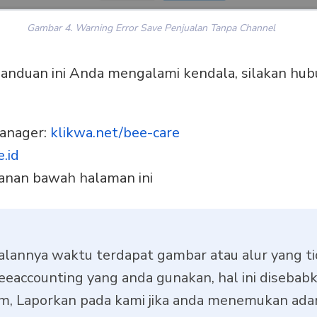
Gambar 4. Warning Error Save Penjualan Tanpa Channel
 panduan ini Anda mengalami kendala, silakan hub
anager:
klikwa.net/bee-care
.id
 kanan bawah halaman ini
alannya waktu terdapat gambar atau alur yang t
eaccounting yang anda gunakan, hal ini disebab
m, Laporkan pada kami jika anda menemukan adan