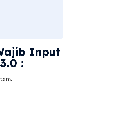
Wajib Input
3.0 :
stem.