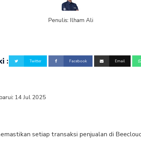
Penulis:
Ilham Ali
i :
Twitter
Facebook
Email
barui:
14 Jul 2025
emastikan setiap transaksi penjualan di Beecloud