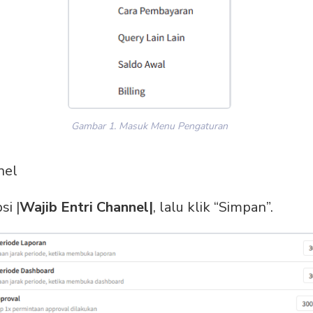
Gambar 1. Masuk Menu Pengaturan
nel
si |
Wajib Entri Channel|
, lalu klik “Simpan”.