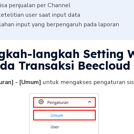
sa penjualan per Channel
telitian user saat input data
ahan input yang berpengaruh pada laporan
ngkah-langkah Setting 
da Transaksi Beecloud 
uran] - [Umum]
untuk mengakses pengaturan si