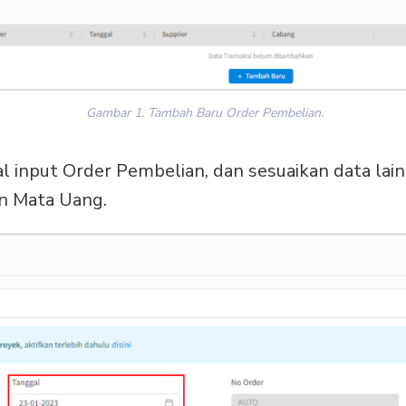
Gambar 1. Tambah Baru Order Pembelian.
gal input Order Pembelian, dan sesuaikan data lai
an Mata Uang.