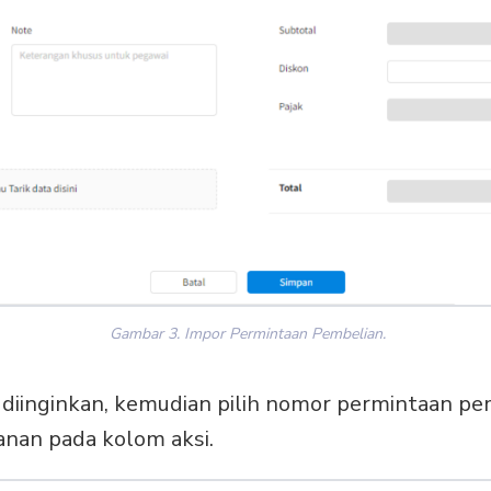
Gambar 3. Impor Permintaan Pembelian.
 diinginkan, kemudian pilih nomor permintaan pe
anan pada kolom aksi.