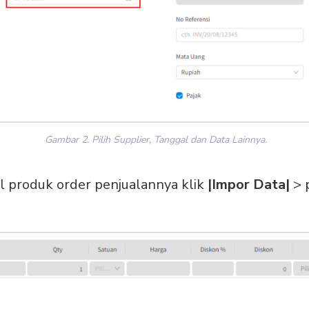
Gambar 2. Pilih Supplier, Tanggal dan Data Lainnya.
l produk order penjualannya klik
|Impor Data|
> 