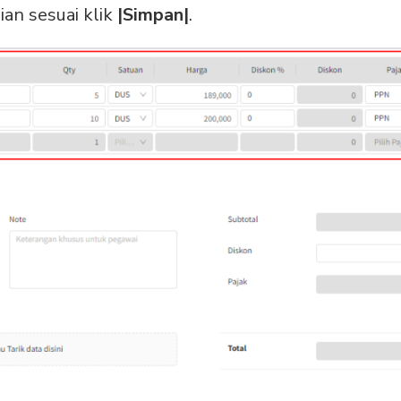
an sesuai klik
|Simpan|
.