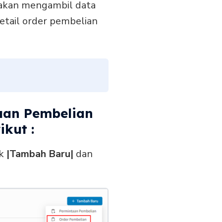
 akan mengambil data
detail order pembelian
aan Pembelian
kut :
ik
|Tambah Baru|
dan