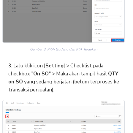
Gambar 3. Pilih Gudang dan Klik Terapkan
3. Lalu klik icon |
Setting
| > Checklist pada
checkbox "
On SO
" > Maka akan tampil hasil
QTY
on SO
yang sedang berjalan (belum terproses ke
transaksi penjualan).