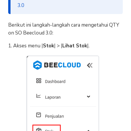
3.0
Berikut ini langkah-langkah cara mengetahui QTY
on SO Beecloud 3.0:
1. Akses menu |
Stok
| > |
Lihat Stok
|.