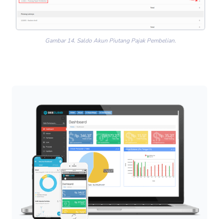
Gambar 14. Saldo Akun Piutang Pajak Pembelian.