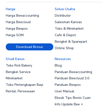
Harga
Solusi Usaha
Harga Beeaccounting
Distributor
Harga Beecloud
Salesman Kanvas
Harga Beepos
Toko & Minimarket
Harga SOM
Cafe & Depot
Bengkel & Sparepart
Download Brosur
Online Shop
Studi Kasus
Resources
Toko Roti Bakery
Blog
Bengkel Service
Panduan Beeaccounting
Minimarket
Panduan Beecloud 3.0
Toko Perlengkapan Bayi
Panduan Beepos
Rental, Persewaan
User Manual
Ebook Tips Bisnis Cuan
Info Update Bee ⭐