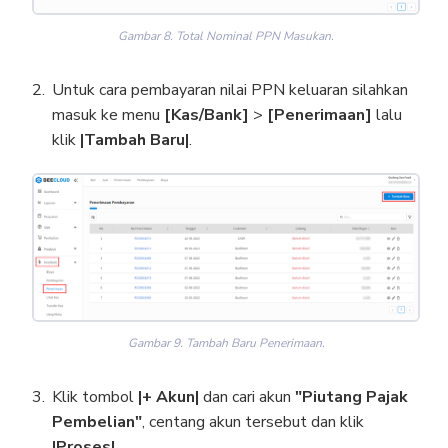
Gambar 8. Total Nominal PPN Masukan.
Untuk cara pembayaran nilai PPN keluaran silahkan
masuk ke menu
[Kas/Bank]
>
[Penerimaan]
lalu
klik
|Tambah Baru|
.
Gambar 9. Tambah Baru Penerimaan.
Klik tombol
|+ Akun|
dan cari akun
"Piutang Pajak
Pembelian"
, centang akun tersebut dan klik
|Proses|
.