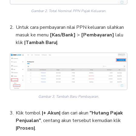
Gambar 2. Total Nominal PPN Pajak Keluaran.
Untuk cara pembayaran nilai PPN keluaran silahkan
masuk ke menu
[Kas/Bank]
>
[Pembayaran]
lalu
klik
|Tambah Baru|
.
Gambar 3. Tambah Baru Pembayaran.
Klik tombol
|+ Akun|
dan cari akun
"Hutang Pajak
Penjualan"
, centang akun tersebut kemudian klik
|Proses|
.