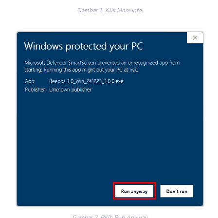
Gambar 1. Klik More Info.
Gambar 2. Pilih Run Anyway.