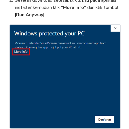
Setelah download selesai, klik 2 kali pada aplikasi
installer kemudian klik
"More info"
dan klik tombol
|Run Anyway|
.