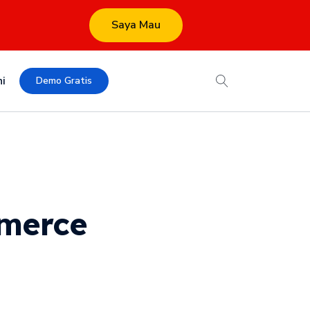
Saya Mau
i
Demo Gratis
mmerce