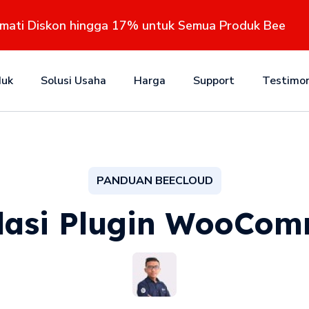
kmati Diskon hingga 17% untuk Semua Produk Bee
duk
Solusi Usaha
Harga
Support
Testimon
PANDUAN BEECLOUD
lasi Plugin WooCo