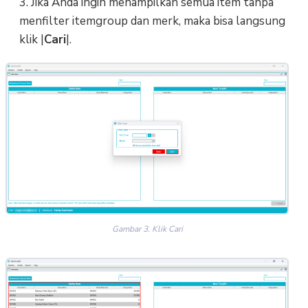
3. Jika Anda ingin menampilkan semua item tanpa
menfilter itemgroup dan merk, maka bisa langsung
klik |
Cari
|.
Gambar 3. Klik Cari