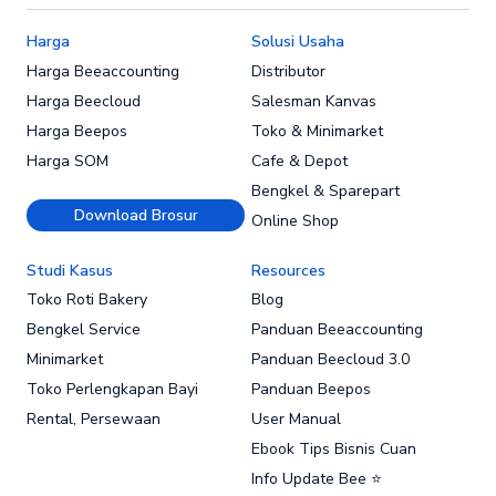
Harga
Solusi Usaha
Harga Beeaccounting
Distributor
Harga Beecloud
Salesman Kanvas
Harga Beepos
Toko & Minimarket
Harga SOM
Cafe & Depot
Bengkel & Sparepart
Download Brosur
Online Shop
Studi Kasus
Resources
Toko Roti Bakery
Blog
Bengkel Service
Panduan Beeaccounting
Minimarket
Panduan Beecloud 3.0
Toko Perlengkapan Bayi
Panduan Beepos
Rental, Persewaan
User Manual
Ebook Tips Bisnis Cuan
Info Update Bee ⭐