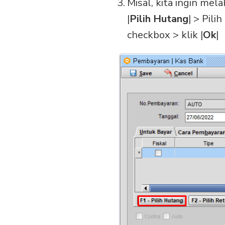
Misal, kita ingin me
|
Pilih Hutang
| > Pil
checkbox > klik |
Ok
|