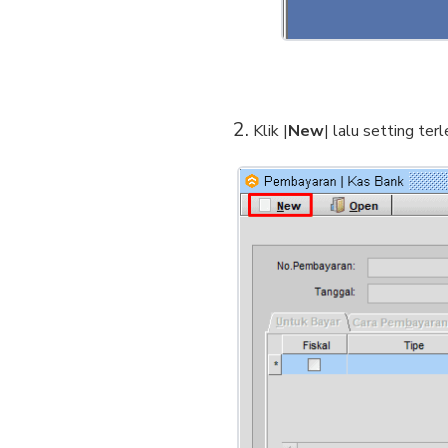
Klik |
New
| lalu setting ter