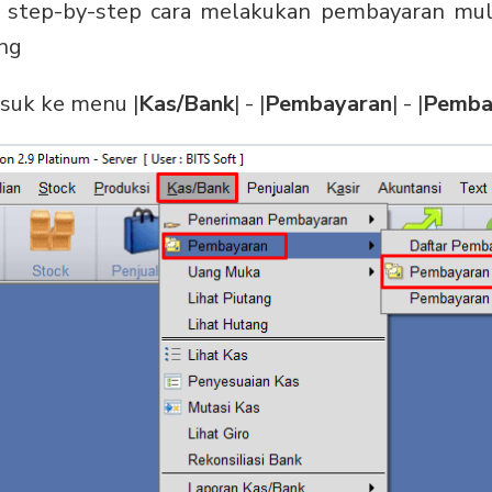
an step-by-step cara melakukan pembayaran mul
ing
suk ke menu |
Kas/Bank
| - |
Pembayaran
| - |
Pemba