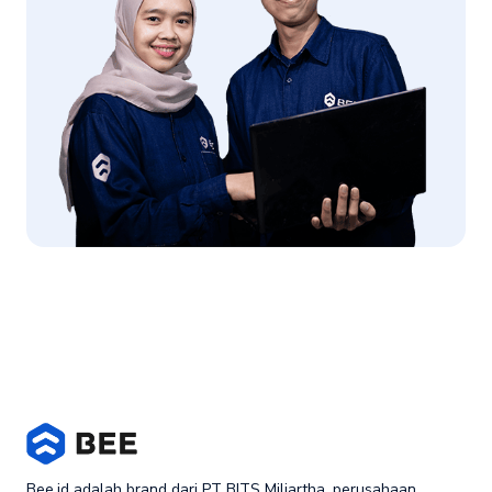
Bee.id adalah brand dari PT BITS Miliartha, perusahaan