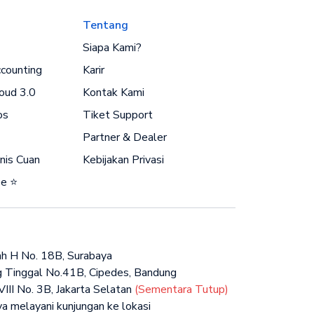
Tentang
Siapa Kami?
counting
Karir
oud 3.0
Kontak Kami
os
Tiket Support
Partner & Dealer
nis Cuan
Kebijakan Privasi
ee ⭐
Indah H No. 18B, Surabaya
ng Tinggal No.41B, Cipedes, Bandung
III No. 3B, Jakarta Selatan
(Sementara Tutup)
ya melayani kunjungan ke lokasi