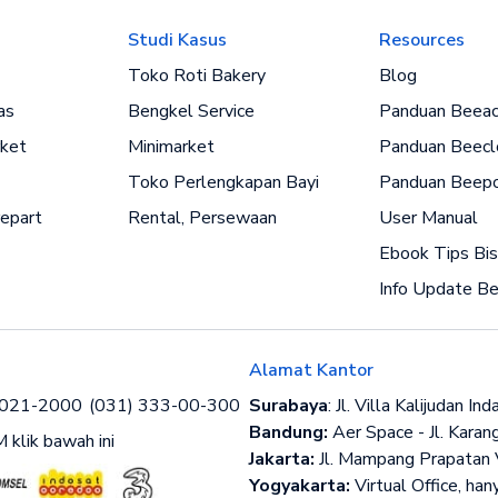
Studi Kasus
Resources
Toko Roti Bakery
Blog
as
Bengkel Service
Panduan Beeac
ket
Minimarket
Panduan Beecl
Toko Perlengkapan Bayi
Panduan Beep
epart
Rental, Persewaan
User Manual
Ebook Tips Bis
Info Update B
Alamat Kantor
3021-2000
(031) 333-00-300
Surabaya
: Jl. Villa Kalijudan 
Bandung:
Aer Space - Jl. Kara
 klik bawah ini
Jakarta:
Jl. Mampang Prapatan V
Yogyakarta:
Virtual Office, han