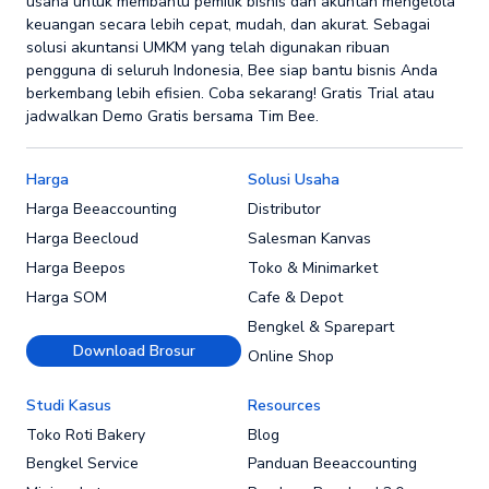
usaha untuk membantu pemilik bisnis dan akuntan mengelola
keuangan secara lebih cepat, mudah, dan akurat. Sebagai
solusi akuntansi UMKM yang telah digunakan ribuan
pengguna di seluruh Indonesia, Bee siap bantu bisnis Anda
berkembang lebih efisien. Coba sekarang! Gratis Trial atau
jadwalkan Demo Gratis bersama Tim Bee.
Harga
Solusi Usaha
Harga Beeaccounting
Distributor
Harga Beecloud
Salesman Kanvas
Harga Beepos
Toko & Minimarket
Harga SOM
Cafe & Depot
Bengkel & Sparepart
Download Brosur
Online Shop
Studi Kasus
Resources
Toko Roti Bakery
Blog
Bengkel Service
Panduan Beeaccounting