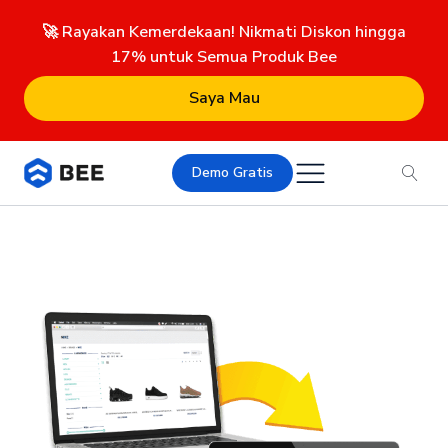
🚀 Rayakan Kemerdekaan! Nikmati Diskon hingga
17% untuk Semua Produk Bee
Saya Mau
Demo Gratis