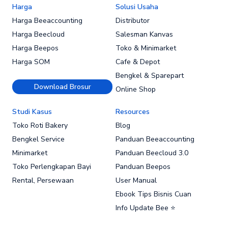
Harga
Solusi Usaha
Harga Beeaccounting
Distributor
Harga Beecloud
Salesman Kanvas
Harga Beepos
Toko & Minimarket
Harga SOM
Cafe & Depot
Bengkel & Sparepart
Download Brosur
Online Shop
Studi Kasus
Resources
Toko Roti Bakery
Blog
Bengkel Service
Panduan Beeaccounting
Minimarket
Panduan Beecloud 3.0
Toko Perlengkapan Bayi
Panduan Beepos
Rental, Persewaan
User Manual
Ebook Tips Bisnis Cuan
Info Update Bee ⭐