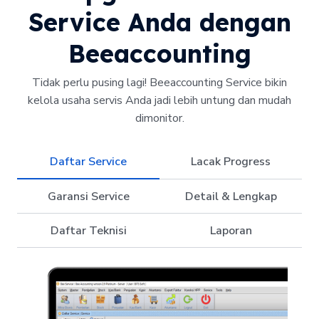
Service Anda dengan
Beeaccounting
Tidak perlu pusing lagi! Beeaccounting Service bikin
kelola usaha servis Anda jadi lebih untung dan mudah
dimonitor.
Daftar Service
Lacak Progress
Garansi Service
Detail & Lengkap
Daftar Teknisi
Laporan
Pantau Perkembangan 
Jangan Khawatir 
Semua Dicatat, Tidak Ada 
Tahu Siapa yang Handle 
Dilengkapi Laporan Service 