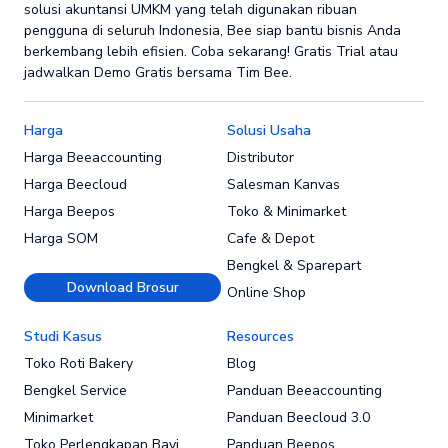
solusi akuntansi UMKM yang telah digunakan ribuan
pengguna di seluruh Indonesia, Bee siap bantu bisnis Anda
berkembang lebih efisien. Coba sekarang! Gratis Trial atau
jadwalkan Demo Gratis bersama Tim Bee.
Harga
Solusi Usaha
Harga Beeaccounting
Distributor
Harga Beecloud
Salesman Kanvas
Harga Beepos
Toko & Minimarket
Harga SOM
Cafe & Depot
Bengkel & Sparepart
Download Brosur
Online Shop
Studi Kasus
Resources
Toko Roti Bakery
Blog
Bengkel Service
Panduan Beeaccounting
Minimarket
Panduan Beecloud 3.0
Toko Perlengkapan Bayi
Panduan Beepos