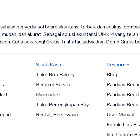
rusahaan penyedia software akuntansi terbaik dan aplikasi pemb
 mudah, dan akurat. Sebagai solusi akuntansi UMKM yang telah d
isien. Coba sekarang! Gratis Trial atau jadwalkan Demo Gratis 
Studi Kasus
Resources
Toko Roti Bakery
Blog
as
Bengkel Service
Panduan Beeac
ket
Minimarket
Panduan Beecl
Toko Perlengkapan Bayi
Panduan Beep
epart
Rental, Persewaan
User Manual
Ebook Tips Bis
Info Update B