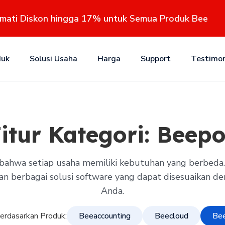
kmati Diskon hingga 17% untuk Semua Produk Bee
duk
Solusi Usaha
Harga
Support
Testimon
itur Kategori:
Beepo
hwa setiap usaha memiliki kebutuhan yang berbeda. 
 berbagai solusi software yang dapat disesuaikan de
Anda.
Berdasarkan Produk:
Beeaccounting
Beecloud
Be