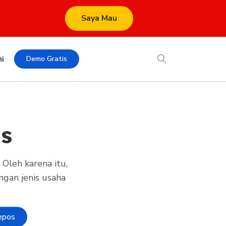
Saya Mau
i
Demo Gratis
s
Oleh karena itu,
ngan jenis usaha
epos