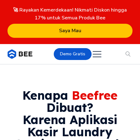
🚀 Rayakan Kemerdekaan! Nikmati Diskon hingga
17% untuk Semua Produk Bee
Saya Mau
Demo Gratis
Kenapa
Beefree
Dibuat?
Karena Aplikasi
Kasir Laundry