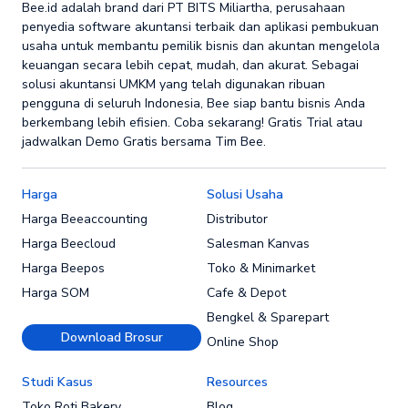
Bee.id adalah brand dari PT BITS Miliartha, perusahaan
penyedia software akuntansi terbaik dan aplikasi pembukuan
usaha untuk membantu pemilik bisnis dan akuntan mengelola
keuangan secara lebih cepat, mudah, dan akurat. Sebagai
solusi akuntansi UMKM yang telah digunakan ribuan
pengguna di seluruh Indonesia, Bee siap bantu bisnis Anda
berkembang lebih efisien. Coba sekarang! Gratis Trial atau
jadwalkan Demo Gratis bersama Tim Bee.
Harga
Solusi Usaha
Harga Beeaccounting
Distributor
Harga Beecloud
Salesman Kanvas
Harga Beepos
Toko & Minimarket
Harga SOM
Cafe & Depot
Bengkel & Sparepart
Download Brosur
Online Shop
Studi Kasus
Resources
Toko Roti Bakery
Blog