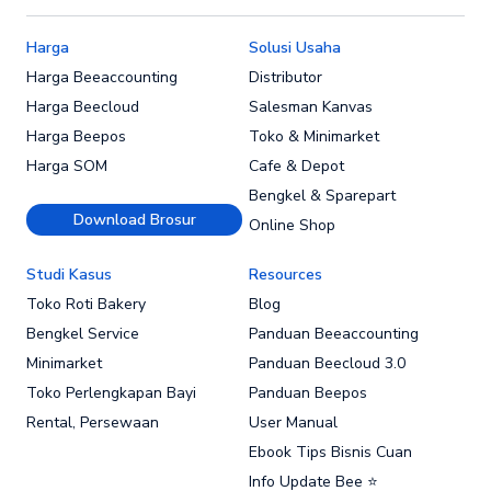
Harga
Solusi Usaha
Harga Beeaccounting
Distributor
Harga Beecloud
Salesman Kanvas
Harga Beepos
Toko & Minimarket
Harga SOM
Cafe & Depot
Bengkel & Sparepart
Download Brosur
Online Shop
Studi Kasus
Resources
Toko Roti Bakery
Blog
Bengkel Service
Panduan Beeaccounting
Minimarket
Panduan Beecloud 3.0
Toko Perlengkapan Bayi
Panduan Beepos
Rental, Persewaan
User Manual
Ebook Tips Bisnis Cuan
Info Update Bee ⭐