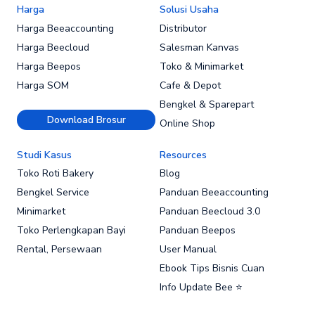
Harga
Solusi Usaha
Harga Beeaccounting
Distributor
Harga Beecloud
Salesman Kanvas
Harga Beepos
Toko & Minimarket
Harga SOM
Cafe & Depot
Bengkel & Sparepart
Download Brosur
Online Shop
Studi Kasus
Resources
Toko Roti Bakery
Blog
Bengkel Service
Panduan Beeaccounting
Minimarket
Panduan Beecloud 3.0
Toko Perlengkapan Bayi
Panduan Beepos
Rental, Persewaan
User Manual
Ebook Tips Bisnis Cuan
Info Update Bee ⭐