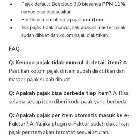
Pajak default Beecloud 3.0 biasanya
PPN 11%
,
namun bisa disesuaikan.
Pastikan memilih opsi pajak
per item
.
Jika pajak tidak muncul, cek apakah master pajak
sudah dibuat dan kolom pajak diaktifkan.
FAQ
Q: Kenapa pajak tidak muncul di detail item?
A:
Pastikan kolom pajak di item sudah diaktifkan dan
master pajak sudah dibuat.
Q: Apakah pajak bisa berbeda tiap item?
A: Bisa,
selama setiap item diberi kode pajak yang berbeda.
Q: Apakah pajak per item otomatis masuk ke e-
Faktur?
A: Ya, jika plugin e-Faktur sudah diaktifkan,
pajak per item akan tercatat sesuai aturan.