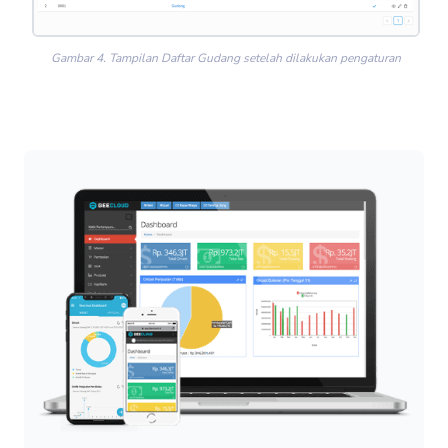
Gambar 4. Tampilan Daftar Gudang setelah dilakukan pengaturan