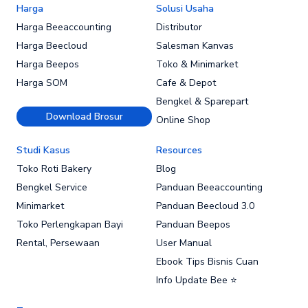
Harga
Solusi Usaha
Harga Beeaccounting
Distributor
Harga Beecloud
Salesman Kanvas
Harga Beepos
Toko & Minimarket
Harga SOM
Cafe & Depot
Bengkel & Sparepart
Download Brosur
Online Shop
Studi Kasus
Resources
Toko Roti Bakery
Blog
Bengkel Service
Panduan Beeaccounting
Minimarket
Panduan Beecloud 3.0
Toko Perlengkapan Bayi
Panduan Beepos
Rental, Persewaan
User Manual
Ebook Tips Bisnis Cuan
Info Update Bee ⭐