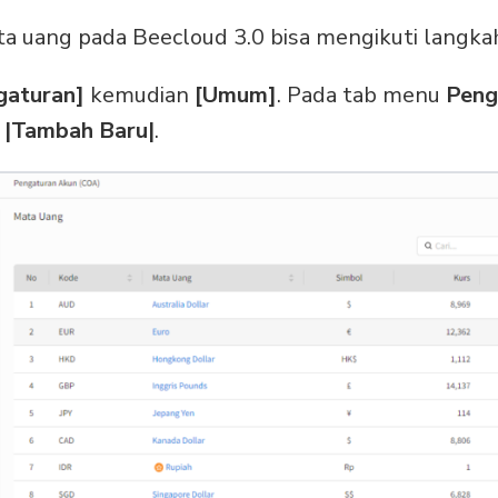
uang pada Beecloud 3.0 bisa mengikuti langkah 
gaturan]
kemudian
[Umum]
. Pada tab menu
Peng
k
|Tambah Baru|
.