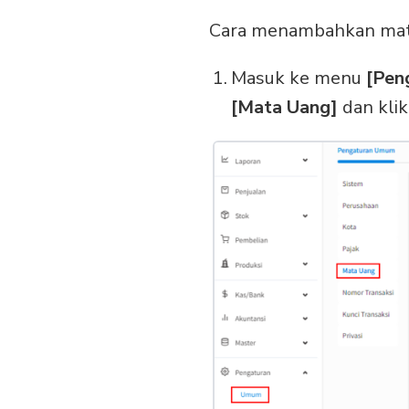
Cara menambahkan mata 
Masuk ke menu
[Pen
[Mata Uang]
dan kli