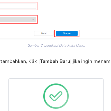
Gambar 2. Lengkapi Data Mata Uang.
itambahkan, Klik
|Tambah Baru|
jika ingin menam
|
.