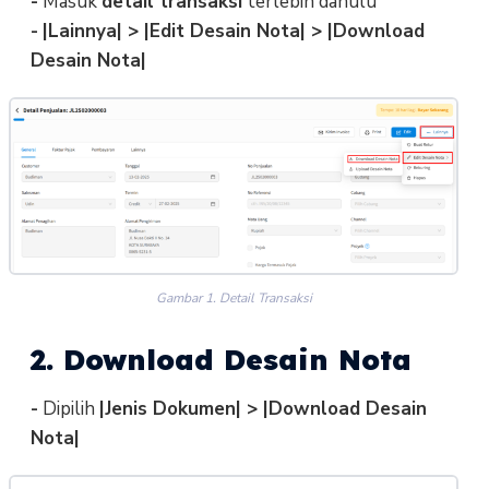
-
Masuk
detail transaksi
terlebih dahulu
-
|Lainnya| > |Edit Desain Nota| > |Download
Desain Nota|
Gambar 1. Detail Transaksi
2. Download Desain Nota
-
Dipilih
|Jenis Dokumen| > |Download Desain
Nota|