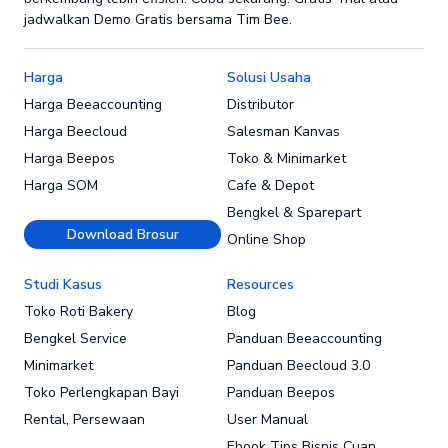
jadwalkan Demo Gratis bersama Tim Bee.
Harga
Solusi Usaha
Harga Beeaccounting
Distributor
Harga Beecloud
Salesman Kanvas
Harga Beepos
Toko & Minimarket
Harga SOM
Cafe & Depot
Bengkel & Sparepart
Download Brosur
Online Shop
Studi Kasus
Resources
Toko Roti Bakery
Blog
Bengkel Service
Panduan Beeaccounting
Minimarket
Panduan Beecloud 3.0
Toko Perlengkapan Bayi
Panduan Beepos
Rental, Persewaan
User Manual
Ebook Tips Bisnis Cuan