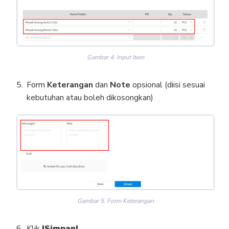
Gambar 4. Input Item
Form
Keterangan
dan
Note
opsional (diisi sesuai
kebutuhan atau boleh dikosongkan)
Gambar 5. Form Keterangan
Klik
|Simpan|