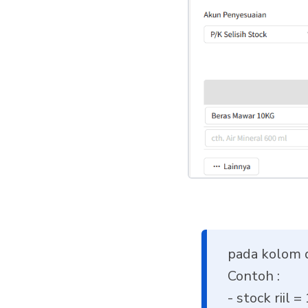
pada kolom q
Contoh :
- stock riil =