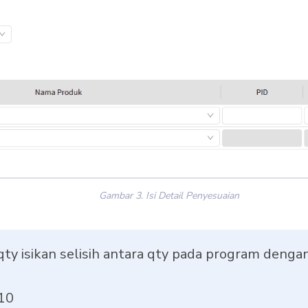
Gambar 3. Isi Detail Penyesuaian
ty isikan selisih antara qty pada program dengan
 10