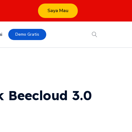
Saya Mau
i
Demo Gratis
 Beecloud 3.0