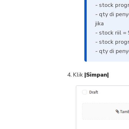
- stock prog
- qty di pen
jika
- stock riil =
- stock prog
- qty di pen
Klik
|Simpan|