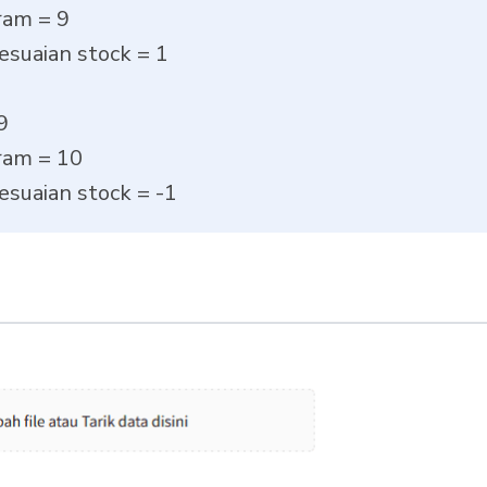
ram = 9
yesuaian stock = 1
 9
ram = 10
yesuaian stock = -1