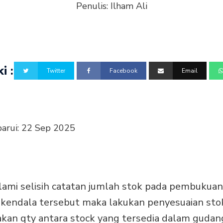
Penulis:
Ilham Ali
i :
Twitter
Facebook
Email
barui:
22 Sep 2025
mi selisih catatan jumlah stok pada pembukuan
i kendala tersebut maka lakukan penyesuaian sto
an qty antara stock yang tersedia dalam gudang