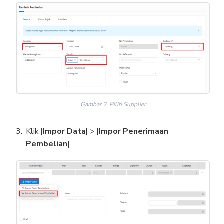
Gambar 2. Pilih Supplier
Klik
|Impor Data|
>
|Impor Penerimaan
Pembelian|