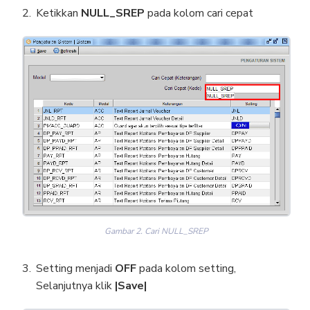
Ketikkan
NULL_SREP
pada kolom cari cepat
Gambar 2. Cari NULL_SREP
Setting menjadi
OFF
pada kolom setting,
Selanjutnya klik
|Save|