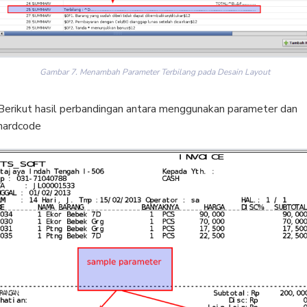
Gambar 7. Menambah Parameter Terbilang pada Desain Layout
Berikut hasil perbandingan antara menggunakan parameter dan
hardcode