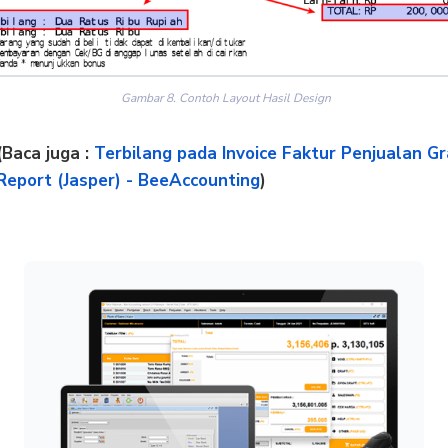
Gambar 8. Contoh Layout Hasil Design
(Baca juga :
Terbilang pada Invoice Faktur Penjualan Gr
Report (Jasper) - BeeAccounting
)