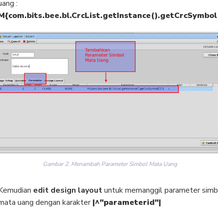
uang :
M{com.bits.bee.bl.CrcList.getInstance().getCrcSymbol
Gambar 2. Menambah Parameter Simbol Mata Uang
Kemudian
edit design layout
untuk memanggil parameter simb
mata uang dengan karakter
|^"parameterid"|