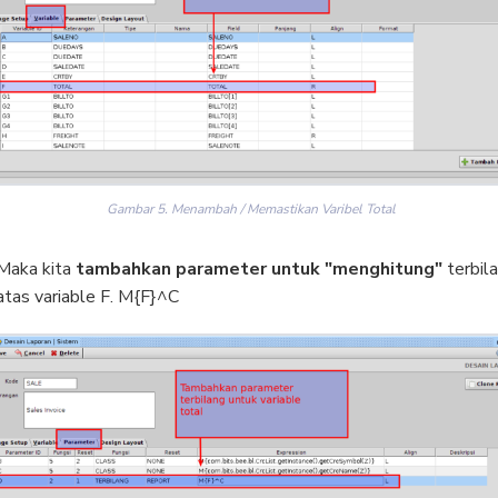
Gambar 5. Menambah / Memastikan Varibel Total
Maka kita
tambahkan parameter untuk "menghitung"
terbil
atas variable F. M{F}^C