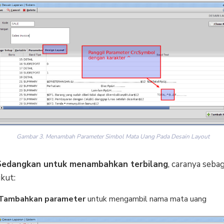
Gambar 3. Menambah Parameter Simbol Mata Uang Pada Desain Layout
Sedangkan untuk menambahkan terbilang
, caranya sebag
ikut:
Tambahkan parameter
untuk mengambil nama mata uang