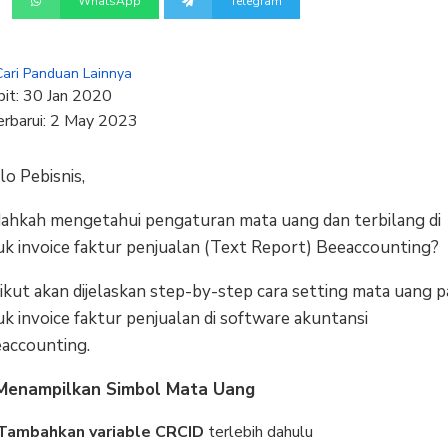
WhatsApp
Telegram
Cari Panduan Lainnya
bit:
30 Jan 2020
erbarui:
2 May 2023
lo Pebisnis,
ahkah mengetahui pengaturan mata uang dan terbilang di
uk invoice faktur penjualan (Text Report) Beeaccounting?
ikut akan dijelaskan step-by-step cara setting mata uang p
uk invoice faktur penjualan di software akuntansi
accounting.
Menampilkan Simbol Mata Uang
Tambahkan variable CRCID
terlebih dahulu