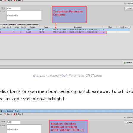
Gambar 4. Menambah Parameter CRCName
Misalkan kita akan membuat terbilang untuk
variabel total
, da
hal ini kode variablenya adalah F