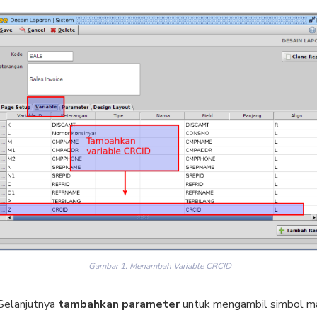
Gambar 1. Menambah Variable CRCID
Selanjutnya
tambahkan parameter
untuk mengambil simbol m