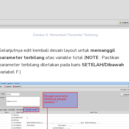
Gambar 6. Menambah Parameter Terbilang
Selanjutnya edit kembali desain layout untuk
memanggil
parameter terbilang
atas variable total (
NOTE
: Pastikan
parameter terbilang diletakan pada baris
SETELAH/Dibawah
variabel F )