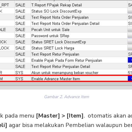
Gambar 2. Advance Item
suk pada menu
[Master] > [Item]
. otomatis akan a
li]
agar bisa melakukan Pembelian walaupun ber