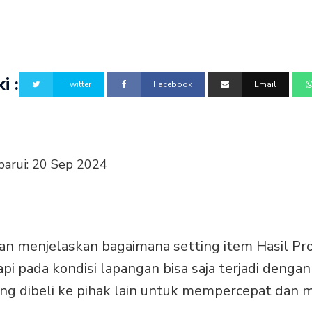
i :
Twitter
Facebook
Email
barui:
20 Sep 2024
an menjelaskan bagaimana setting item Hasil Produ
tapi pada kondisi lapangan bisa saja terjadi deng
yang dibeli ke pihak lain untuk mempercepat da