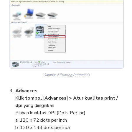
Gambar 2 Printing Prefrences
Advances
Klik tombol |Advances| >
Atur kualitas print /
dpi
yang diinginkan
Pilihan kualitas DPI (Dots Per Inc)
a. 120 x 72 dots per inch
b. 120 x 144 dots per inch