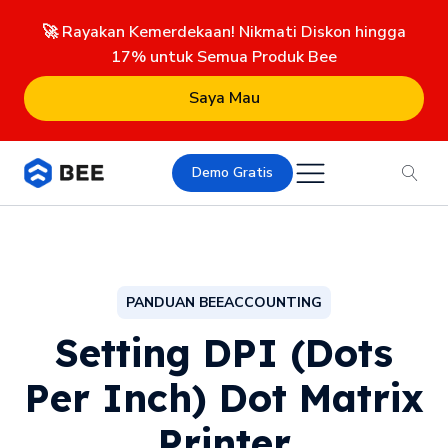
🚀 Rayakan Kemerdekaan! Nikmati Diskon hingga
17% untuk Semua Produk Bee
Saya Mau
Demo Gratis
PANDUAN BEEACCOUNTING
Setting DPI (Dots
Per Inch) Dot Matrix
Printer