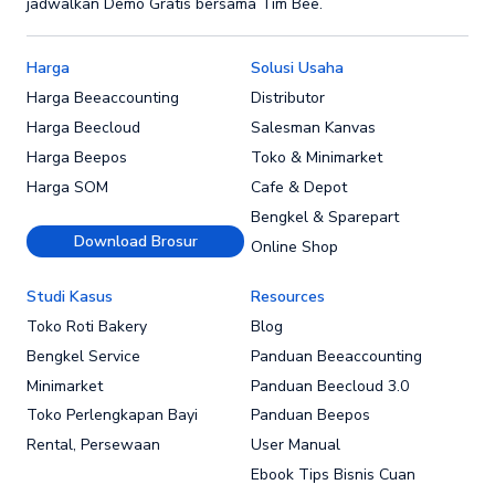
jadwalkan Demo Gratis bersama Tim Bee.
Harga
Solusi Usaha
Harga Beeaccounting
Distributor
Harga Beecloud
Salesman Kanvas
Harga Beepos
Toko & Minimarket
Harga SOM
Cafe & Depot
Bengkel & Sparepart
Download Brosur
Online Shop
Studi Kasus
Resources
Toko Roti Bakery
Blog
Bengkel Service
Panduan Beeaccounting
Minimarket
Panduan Beecloud 3.0
Toko Perlengkapan Bayi
Panduan Beepos
Rental, Persewaan
User Manual
Ebook Tips Bisnis Cuan