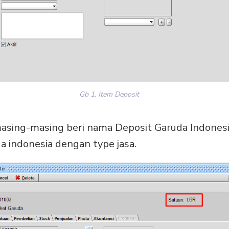
Gb 1. Item Deposit
masing-masing beri nama Deposit Garuda Indones
da indonesia dengan type jasa.