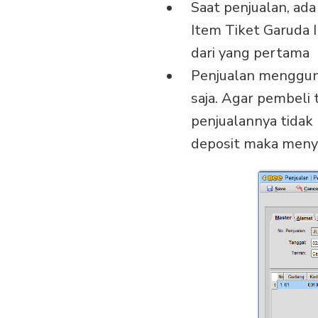
Saat penjualan, ad
Item Tiket Garuda I
dari yang pertama
Penjualan mengguna
saja. Agar pembeli 
penjualannya tidak
deposit maka meny