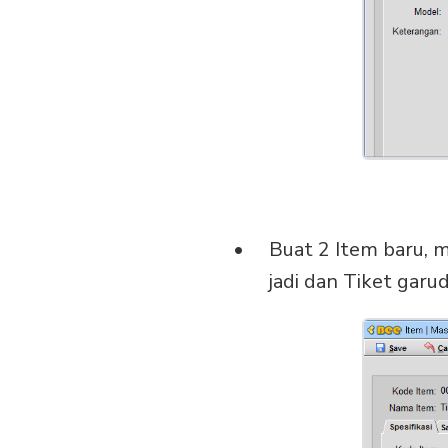
Buat 2 Item baru, 
jadi dan Tiket garu