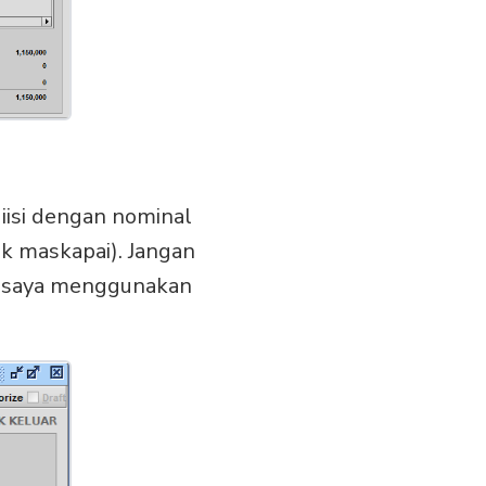
iisi dengan nominal
ak maskapai). Jangan
ni saya menggunakan