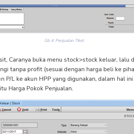
Gb 4. Penjualan Tiket
t, Caranya buka menu stock>stock keluar, lalu d
ngi tanpa profit (sesuai dengan harga beli ke pih
n P/L ke akun HPP yang digunakan, dalam hal i
itu Harga Pokok Penjualan.