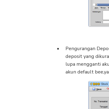
Pengurangan Deposi
deposit yang dikura
lupa mengganti aku
akun default bee,ya