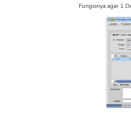
Fungsinya agar 1 De