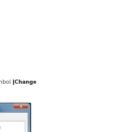
ombol
|Change