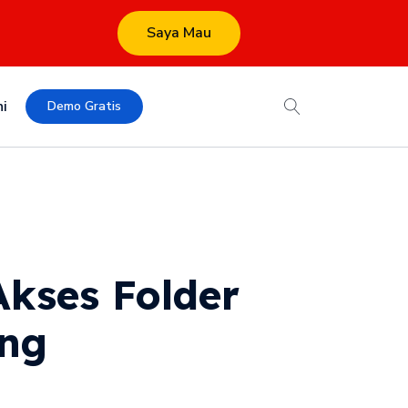
Saya Mau
i
Demo Gratis
Akses Folder
ing