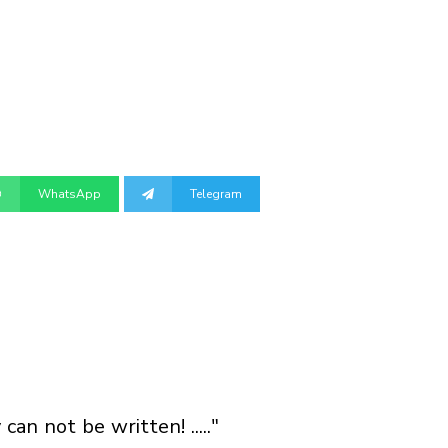
WhatsApp
Telegram
n not be written! ....."