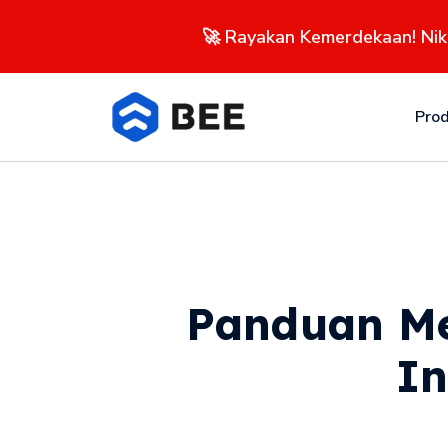
🚀 Rayakan Kemerdekaan! Ni
Pro
Panduan Mem
In