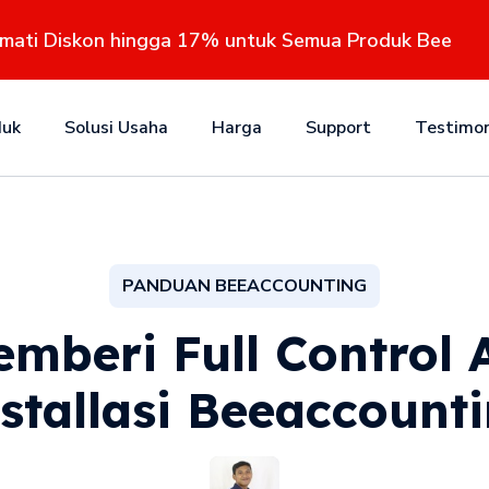
kmati Diskon hingga 17% untuk Semua Produk Bee
duk
Solusi Usaha
Harga
Support
Testimon
PANDUAN BEEACCOUNTING
beri Full Control 
stallasi Beeaccount