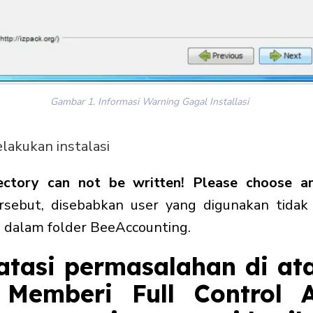
Gambar 1. Informasi Warning Gagal Installasi
lakukan instalasi
rectory can not be written! Please choose an
ersebut,
disebabkan user yang digunakan tida
i dalam folder BeeAccounting.
tasi permasalahan di ata
 Memberi Full Control A