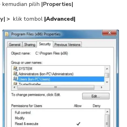
> kemudian pilih
|Properties|
ty| >
klik tombol
|Advanced|