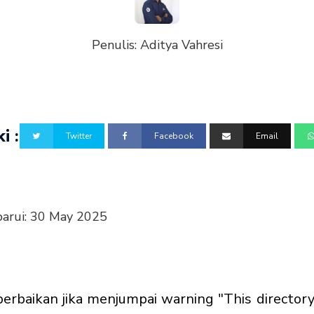
Penulis:
Aditya Vahresi
i :
Twitter
Facebook
Email
barui:
30 May 2025
baikan jika menjumpai warning "This directory ca