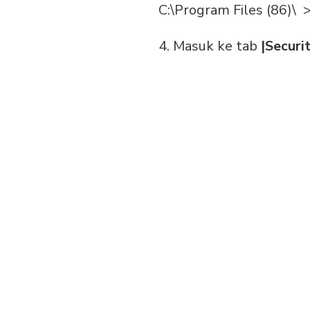
C:\Program Files (86)\ 
4. Masuk ke tab
|Securi