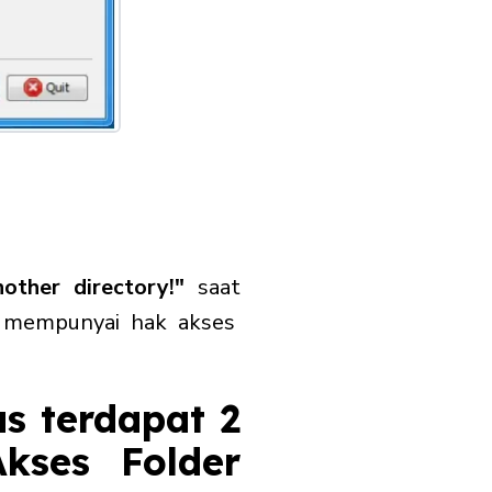
other directory!"
saat
k mempunyai hak akses
s terdapat 2
kses Folder