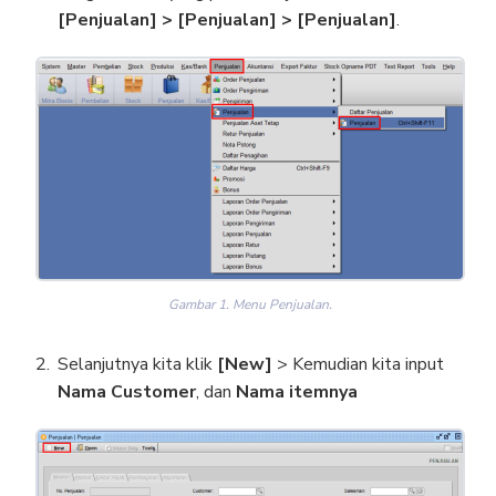
[Penjualan] > [Penjualan] > [Penjualan]
.
Gambar 1. Menu Penjualan.
Selanjutnya kita klik
[New]
> Kemudian kita input
Nama Customer
, dan
Nama itemnya