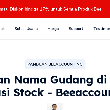
kmati Diskon hingga 17% untuk Semua Produk Bee
duk
Solusi Usaha
Harga
Support
Testimon
PANDUAN BEEACCOUNTING
n Nama Gudang di 
si Stock - Beeaccou