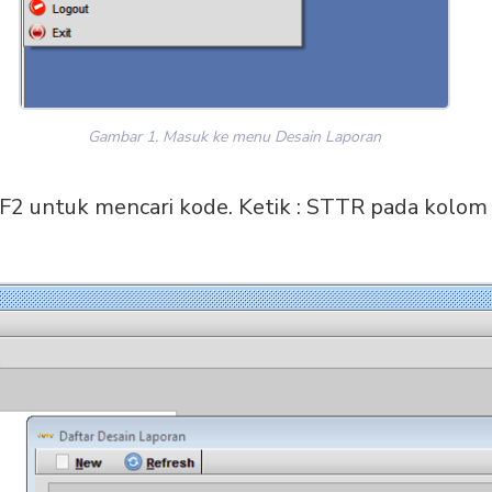
Gambar 1. Masuk ke menu Desain Laporan
n F2 untuk mencari kode. Ketik : STTR pada kolom 