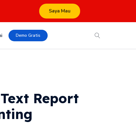
Saya Mau
i
Demo Gratis
Text Report
nting