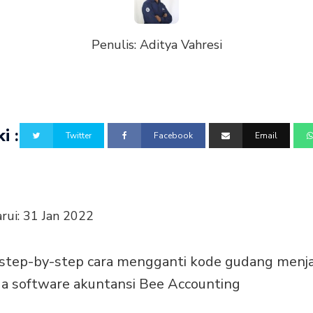
Penulis:
Aditya Vahresi
i :
Twitter
Facebook
Email
rui:
31 Jan 2022
n step-by-step cara mengganti kode gudang menj
da software akuntansi Bee Accounting