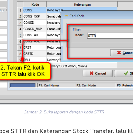
Gambar 2. Buka laporan dengan kode STTR
Kode STTR dan Keterangan Stock Transfer, lalu k