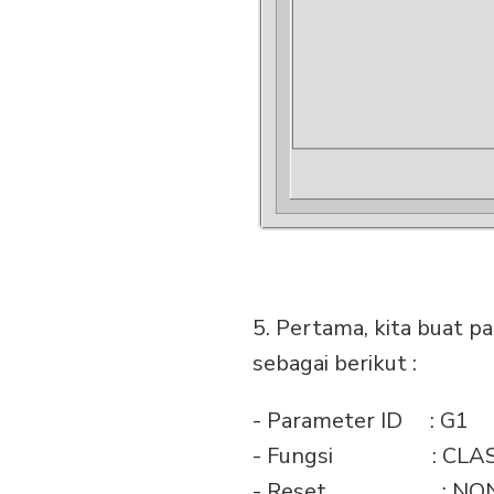
5. Pertama, kita buat p
sebagai berikut :
- Parameter ID : G1
- Fungsi : CLA
- Reset : NO