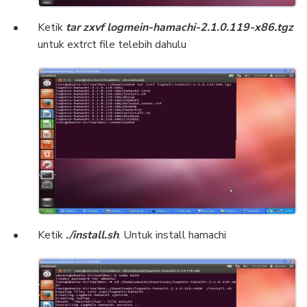
Ketik
tar zxvf logmein-hamachi-2.1.0.119-x86.tgz
untuk extrct file telebih dahulu
Ketik
./install.sh
. Untuk install hamachi