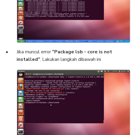
Jika muncul error
"Package lsb - core is not
installed"
. Lakukan langkah dibawah ini