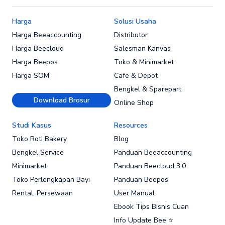
Harga
Solusi Usaha
Harga Beeaccounting
Distributor
Harga Beecloud
Salesman Kanvas
Harga Beepos
Toko & Minimarket
Harga SOM
Cafe & Depot
Bengkel & Sparepart
Download Brosur
Online Shop
Studi Kasus
Resources
Toko Roti Bakery
Blog
Bengkel Service
Panduan Beeaccounting
Minimarket
Panduan Beecloud 3.0
Toko Perlengkapan Bayi
Panduan Beepos
Rental, Persewaan
User Manual
Ebook Tips Bisnis Cuan
Info Update Bee ⭐