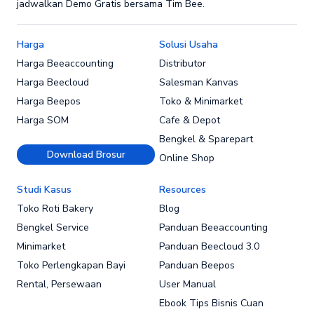
jadwalkan Demo Gratis bersama Tim Bee.
Harga
Solusi Usaha
Harga Beeaccounting
Distributor
Harga Beecloud
Salesman Kanvas
Harga Beepos
Toko & Minimarket
Harga SOM
Cafe & Depot
Bengkel & Sparepart
Download Brosur
Online Shop
Studi Kasus
Resources
Toko Roti Bakery
Blog
Bengkel Service
Panduan Beeaccounting
Minimarket
Panduan Beecloud 3.0
Toko Perlengkapan Bayi
Panduan Beepos
Rental, Persewaan
User Manual
Ebook Tips Bisnis Cuan