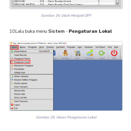
Gambar 24. Ubah Menjadi OFF
Lalu buka menu
Sistem
-
Pengaturan Lokal
Gambar 25. Akses Pengaturan Lokal