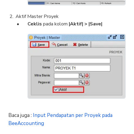
Aktif Master Proyek
Ceklis
pada kolom
|Aktif| > |Save|
Baca juga :
Input Pendapatan per Proyek pada
BeeAccounting