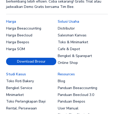
berkembang lebih efisien. Coba sekarang! Gratis Trial atau
jadwalkan Demo Gratis bersama Tim Bee.
Harga
Solusi Usaha
Harga Beeaccounting
Distributor
Harga Beecloud
Salesman Kanvas
Harga Beepos
Toko & Minimarket
Harga SOM
Cafe & Depot
Bengkel & Sparepart
Download Brosur
Online Shop
Studi Kasus
Resources
Toko Roti Bakery
Blog
Bengkel Service
Panduan Beeaccounting
Minimarket
Panduan Beecloud 3.0
Toko Perlengkapan Bayi
Panduan Beepos
Rental, Persewaan
User Manual