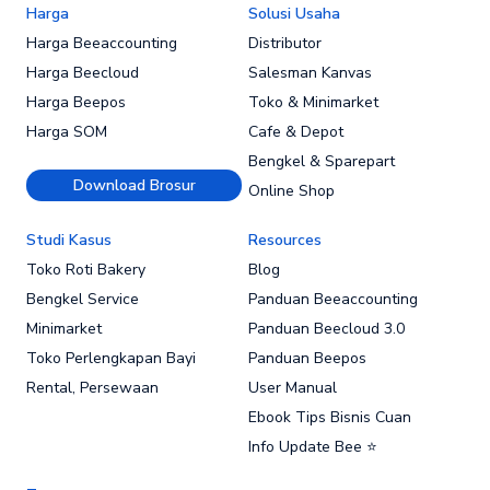
Harga
Solusi Usaha
Harga Beeaccounting
Distributor
Harga Beecloud
Salesman Kanvas
Harga Beepos
Toko & Minimarket
Harga SOM
Cafe & Depot
Bengkel & Sparepart
Download Brosur
Online Shop
Studi Kasus
Resources
Toko Roti Bakery
Blog
Bengkel Service
Panduan Beeaccounting
Minimarket
Panduan Beecloud 3.0
Toko Perlengkapan Bayi
Panduan Beepos
Rental, Persewaan
User Manual
Ebook Tips Bisnis Cuan
Info Update Bee ⭐